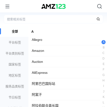
全部
A
Allegro
A
平台标签
B
Amazon
C
平台类别标签
D
Auction
E
国家标签
F
AliExpress
G
地区标签
H
阿里巴巴国际站
I
服务品类标签
J
阿富汗
K
节日标签
L
阿拉伯联合酋长国