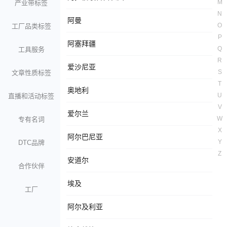
M
产业带标签
N
阿曼
O
工厂品类标签
P
阿塞拜疆
Q
工具服务
R
爱沙尼亚
S
文章性质标签
T
奥地利
U
直播和活动标签
V
爱尔兰
W
专有名词
X
阿尔巴尼亚
Y
DTC品牌
Z
安道尔
合作伙伴
埃及
工厂
阿尔及利亚