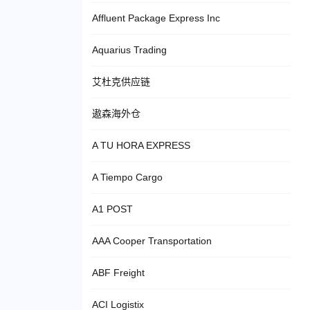
Affluent Package Express Inc
Aquarius Trading
艾杜克供应链
遨森海外仓
A TU HORA EXPRESS
A Tiempo Cargo
A1 POST
AAA Cooper Transportation
ABF Freight
ACI Logistix