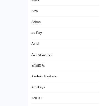
Avito
Alza
Azimo
au Pay
Airtel
Authorize.net
安派国际
Akulaku PayLater
Amzkeys
ANEXT