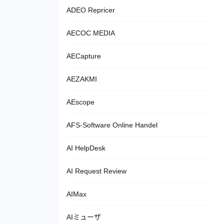
ADEO Repricer
AECOC MEDIA
AECapture
AEZAKMI
AEscope
AFS-Software Online Handel
AI HelpDesk
AI Request Review
AIMax
AIミューザ