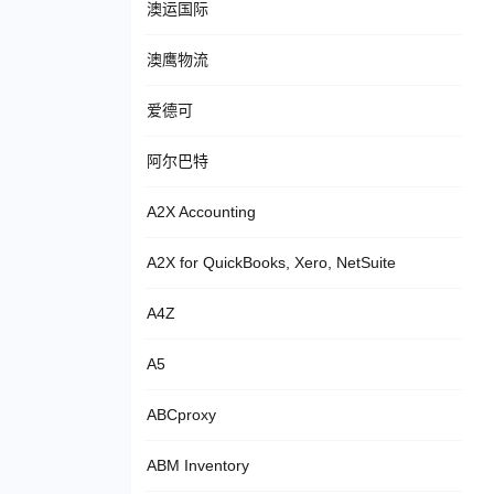
澳运国际
澳鹰物流
爱德可
阿尔巴特
A2X Accounting
A2X for QuickBooks, Xero, NetSuite
A4Z
A5
ABCproxy
ABM Inventory