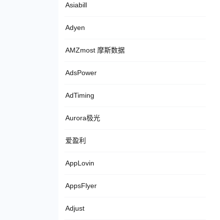
Asiabill
Adyen
AMZmost 摩斯数据
AdsPower
AdTiming
Aurora极光
爱盈利
AppLovin
AppsFlyer
Adjust