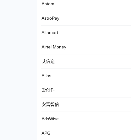
Antom
AstroPay
Alfamart
Airtel Money
艾信迩
Atlas
爱创作
安富智信
AdsWise
APG