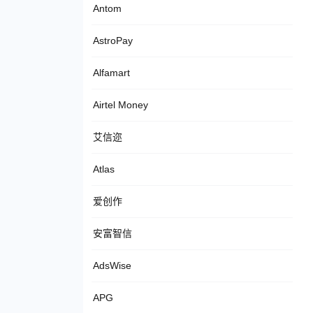
Antom
AstroPay
Alfamart
Airtel Money
艾信迩
Atlas
爱创作
安富智信
AdsWise
APG