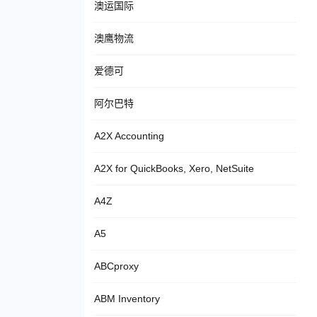
澳运国际
澳鹰物流
爱德可
阿尔巴特
A2X Accounting
A2X for QuickBooks, Xero, NetSuite
A4Z
A5
ABCproxy
ABM Inventory