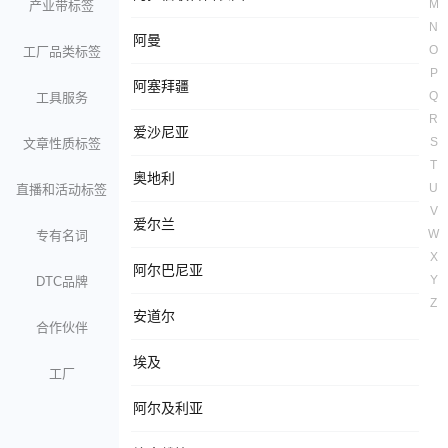
M
产业带标签
N
阿曼
O
工厂品类标签
P
阿塞拜疆
Q
工具服务
R
爱沙尼亚
S
文章性质标签
T
奥地利
U
直播和活动标签
V
爱尔兰
W
专有名词
X
阿尔巴尼亚
Y
DTC品牌
Z
安道尔
合作伙伴
埃及
工厂
阿尔及利亚