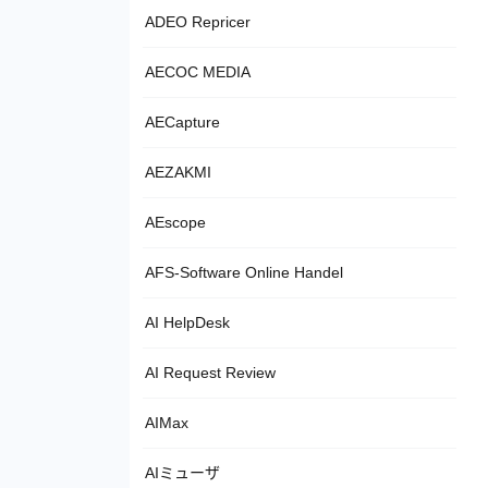
ADEO Repricer
AECOC MEDIA
AECapture
AEZAKMI
AEscope
AFS-Software Online Handel
AI HelpDesk
AI Request Review
AIMax
AIミューザ