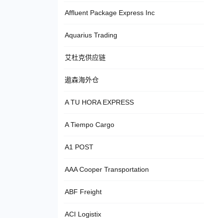
Affluent Package Express Inc
Aquarius Trading
艾杜克供应链
遨森海外仓
A TU HORA EXPRESS
A Tiempo Cargo
A1 POST
AAA Cooper Transportation
ABF Freight
ACI Logistix