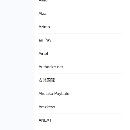
Avito
Alza
Azimo
au Pay
Airtel
Authorize.net
安派国际
Akulaku PayLater
Amzkeys
ANEXT