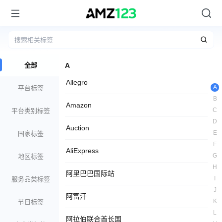
全部
A
Allegro
A
平台标签
B
Amazon
C
平台类别标签
D
Auction
E
国家标签
F
AliExpress
G
地区标签
H
阿里巴巴国际站
I
服务品类标签
J
阿富汗
K
节日标签
L
阿拉伯联合酋长国