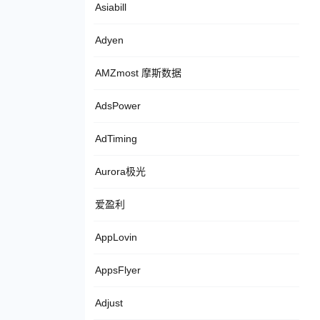
Asiabill
Adyen
AMZmost 摩斯数据
AdsPower
AdTiming
Aurora极光
爱盈利
AppLovin
AppsFlyer
Adjust