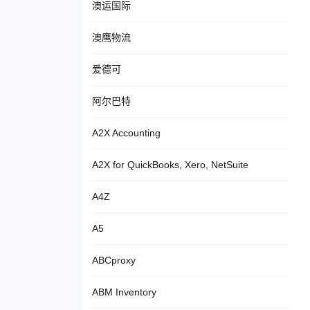
澳运国际
澳鹰物流
爱德可
阿尔巴特
A2X Accounting
A2X for QuickBooks, Xero, NetSuite
A4Z
A5
ABCproxy
ABM Inventory