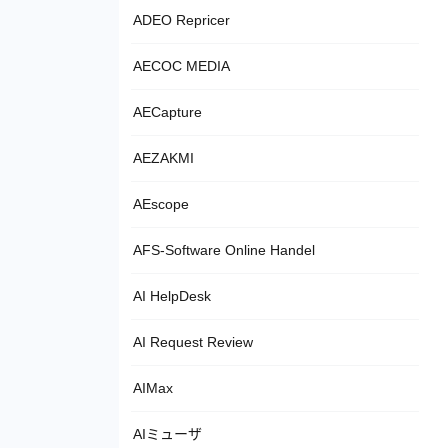
ADEO Repricer
AECOC MEDIA
AECapture
AEZAKMI
AEscope
AFS-Software Online Handel
AI HelpDesk
AI Request Review
AIMax
AIミューザ