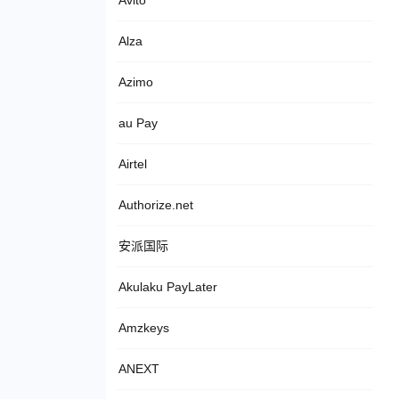
Avito
Alza
Azimo
au Pay
Airtel
Authorize.net
安派国际
Akulaku PayLater
Amzkeys
ANEXT