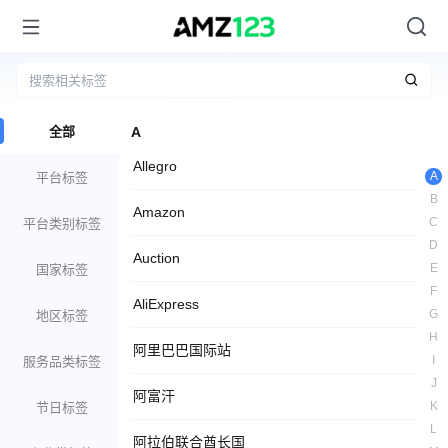
全部
A
Allegro
A
平台标签
B
Amazon
C
平台类别标签
D
Auction
E
国家标签
F
AliExpress
G
地区标签
H
阿里巴巴国际站
I
服务品类标签
J
阿富汗
K
节日标签
L
阿拉伯联合酋长国