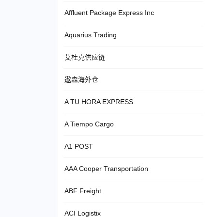
Affluent Package Express Inc
Aquarius Trading
艾杜克供应链
遨森海外仓
A TU HORA EXPRESS
A Tiempo Cargo
A1 POST
AAA Cooper Transportation
ABF Freight
ACI Logistix