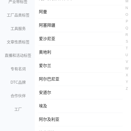
M
产业带标签
N
阿曼
O
工厂品类标签
P
阿塞拜疆
Q
工具服务
R
爱沙尼亚
S
文章性质标签
T
奥地利
U
直播和活动标签
V
爱尔兰
W
专有名词
X
阿尔巴尼亚
Y
DTC品牌
Z
安道尔
合作伙伴
埃及
工厂
阿尔及利亚