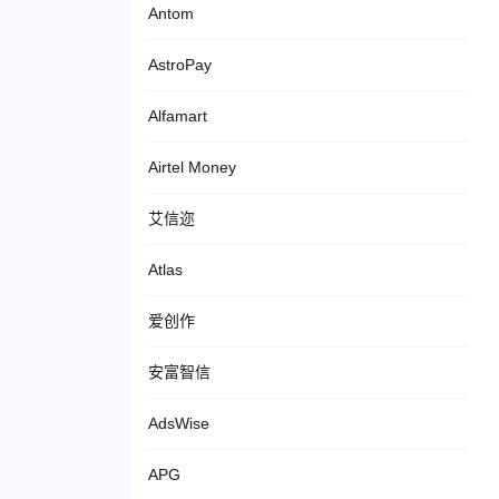
Antom
AstroPay
Alfamart
Airtel Money
艾信迩
Atlas
爱创作
安富智信
AdsWise
APG