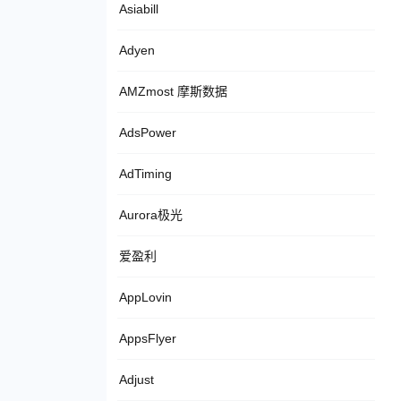
Asiabill
Adyen
AMZmost 摩斯数据
AdsPower
AdTiming
Aurora极光
爱盈利
AppLovin
AppsFlyer
Adjust