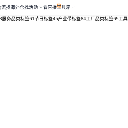
物流
找海外仓
找活动
看直播
工具箱
3
服务品类标签
61
节日标签
45
产业带标签
84
工厂品类标签
65
工具