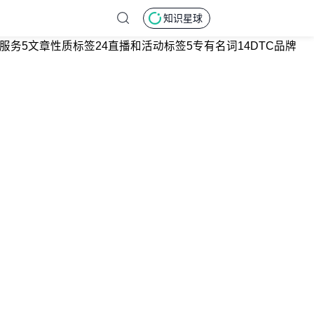
知识星球
服务
5
文章性质标签
24
直播和活动标签
5
专有名词
14
DTC品牌