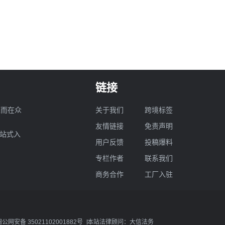
链接
业而在众
关于我们
跨境标签
友情链接
免责声明
一站式入
用户反馈
投稿爆料
专栏作者
联系我们
商务合作
工厂入驻
闽公网安备 35021102001882号
本站法律顾问：大信法务