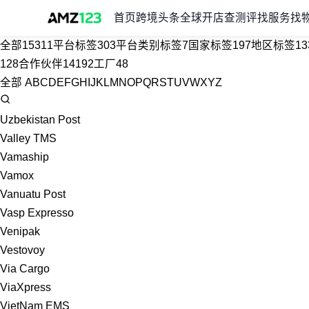
首页
跨境头条
全球开店
查测评
找服务
找
全部
15311
平台标签
303
平台类别标签
7
国家标签
197
地区标签
13
128
合作伙伴
14192
工厂
48
全部
A
B
C
D
E
F
G
H
I
J
K
L
M
N
O
P
Q
R
S
T
U
V
W
X
Y
Z
Uzbekistan Post
Valley TMS
Vamaship
Vamox
Vanuatu Post
Vasp Expresso
Venipak
Vestovoy
Via Cargo
ViaXpress
VietNam EMS