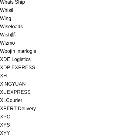
Whats Ship
Whistl
Wing
Wiseloads
Wish邮
Wizmo
Woojin Interlogis
XDE Logistics
XDP EXPRESS
XH
XINGYUAN
XL EXPRESS
XLCourier
XPERT Delivery
XPO
XYS
XYY