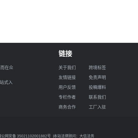
链接
业而在众
关于我们
跨境标签
友情链接
免责声明
一站式入
用户反馈
投稿爆料
专栏作者
联系我们
商务合作
工厂入驻
闽公网安备 35021102001882号
本站法律顾问：大信法务