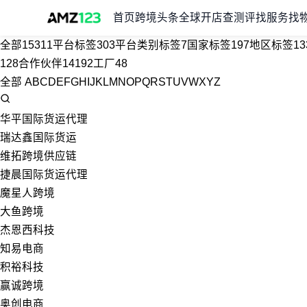
首页
跨境头条
全球开店
查测评
找服务
找
全部
15311
平台标签
303
平台类别标签
7
国家标签
197
地区标签
13
128
合作伙伴
14192
工厂
48
全部
A
B
C
D
E
F
G
H
I
J
K
L
M
N
O
P
Q
R
S
T
U
V
W
X
Y
Z
华平国际货运代理
瑞达鑫国际货运
维拓跨境供应链
捷晨国际货运代理
魔星人跨境
大鱼跨境
杰恩西科技
知易电商
积裕科技
赢诚跨境
奥创电商