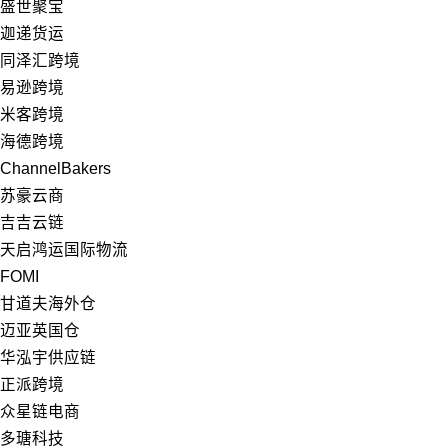
盛世聚宝
迦递货运
同泽汇跨境
易逊跨境
米客跨境
海德跨境
ChannelBakers
苏豪云商
吉吉云链
天启鸿运国际物流
FOMI
甘道夫海外仓
迈亚英国仓
华泓宇供应链
正派跨境
众星链电商
多瑭科技