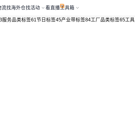
物流
找海外仓
找活动
看直播
工具箱
3
服务品类标签
61
节日标签
45
产业带标签
84
工厂品类标签
65
工具