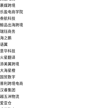
裹媒跨境
乐盈电商学院
叁航科技
鲸品出海跨境
瑞钰商务
海之鹏
语翼
意华科技
火星翻译
添美翼跨境
大海星橙
国贸数字
普利跨境电商
汉睿集团
越五洲物流
爱亚仓