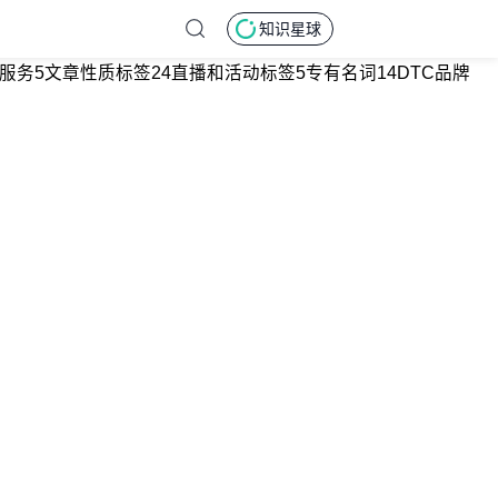
知识星球
服务
5
文章性质标签
24
直播和活动标签
5
专有名词
14
DTC品牌