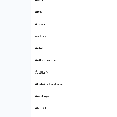
Avito
Alza
Azimo
au Pay
Airtel
Authorize.net
安派国际
Akulaku PayLater
Amzkeys
ANEXT