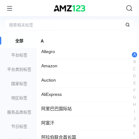
全部
A
Allegro
A
平台标签
B
Amazon
C
平台类别标签
D
Auction
E
国家标签
F
AliExpress
G
地区标签
H
阿里巴巴国际站
I
服务品类标签
J
阿富汗
K
节日标签
L
阿拉伯联合酋长国