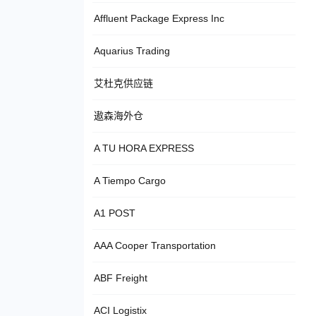
Affluent Package Express Inc
Aquarius Trading
艾杜克供应链
遨森海外仓
A TU HORA EXPRESS
A Tiempo Cargo
A1 POST
AAA Cooper Transportation
ABF Freight
ACI Logistix