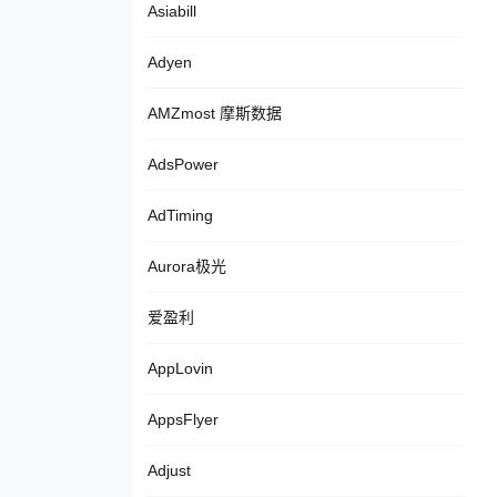
Asiabill
Adyen
AMZmost 摩斯数据
AdsPower
AdTiming
Aurora极光
爱盈利
AppLovin
AppsFlyer
Adjust