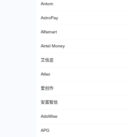
Antom
AstroPay
Alfamart
Airtel Money
艾信迩
Atlas
爱创作
安富智信
AdsWise
APG