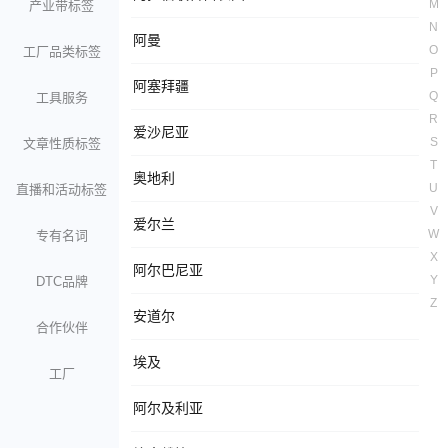
M
产业带标签
N
阿曼
O
工厂品类标签
P
阿塞拜疆
Q
工具服务
R
爱沙尼亚
S
文章性质标签
T
奥地利
U
直播和活动标签
V
爱尔兰
W
专有名词
X
阿尔巴尼亚
Y
DTC品牌
Z
安道尔
合作伙伴
埃及
工厂
阿尔及利亚