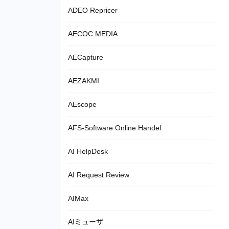
ADEO Repricer
AECOC MEDIA
AECapture
AEZAKMI
AEscope
AFS-Software Online Handel
AI HelpDesk
AI Request Review
AIMax
AIミューザ