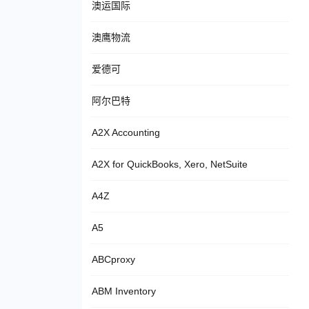
澳运国际
澳鹰物流
爱德可
阿尔巴特
A2X Accounting
A2X for QuickBooks, Xero, NetSuite
A4Z
A5
ABCproxy
ABM Inventory