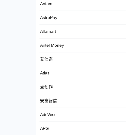
Antom
AstroPay
Alfamart
Airtel Money
艾信迩
Atlas
爱创作
安富智信
AdsWise
APG