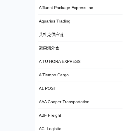
Affluent Package Express Inc
Aquarius Trading
艾杜克供应链
遨森海外仓
A TU HORA EXPRESS
A Tiempo Cargo
A1 POST
AAA Cooper Transportation
ABF Freight
ACI Logistix