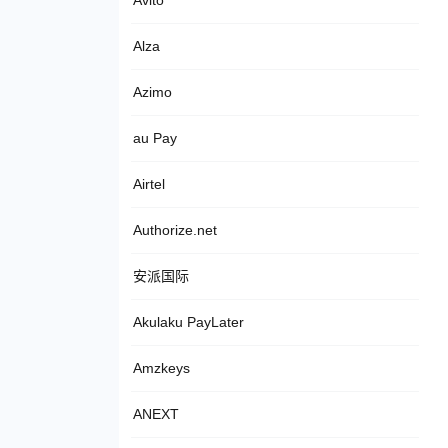
Avito
Alza
Azimo
au Pay
Airtel
Authorize.net
安派国际
Akulaku PayLater
Amzkeys
ANEXT