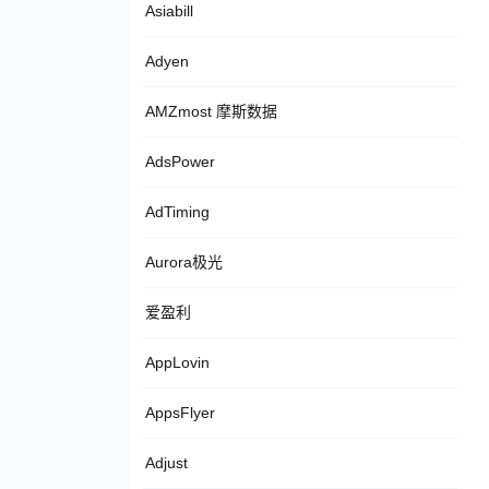
Asiabill
Adyen
AMZmost 摩斯数据
AdsPower
AdTiming
Aurora极光
爱盈利
AppLovin
AppsFlyer
Adjust