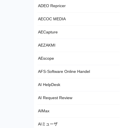
ADEO Repricer
AECOC MEDIA
AECapture
AEZAKMI
AEscope
AFS-Software Online Handel
AI HelpDesk
AI Request Review
AIMax
AIミューザ