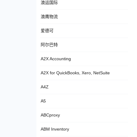
澳运国际
澳鹰物流
爱德可
阿尔巴特
A2X Accounting
A2X for QuickBooks, Xero, NetSuite
A4Z
A5
ABCproxy
ABM Inventory