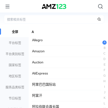
全部
A
Allegro
A
平台标签
B
Amazon
C
平台类别标签
D
Auction
E
国家标签
F
AliExpress
G
地区标签
H
阿里巴巴国际站
I
服务品类标签
J
阿富汗
K
节日标签
L
阿拉伯联合酋长国