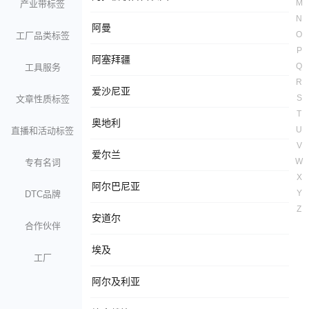
M
产业带标签
N
阿曼
O
工厂品类标签
P
阿塞拜疆
Q
工具服务
R
爱沙尼亚
S
文章性质标签
T
奥地利
U
直播和活动标签
V
爱尔兰
W
专有名词
X
阿尔巴尼亚
Y
DTC品牌
Z
安道尔
合作伙伴
埃及
工厂
阿尔及利亚