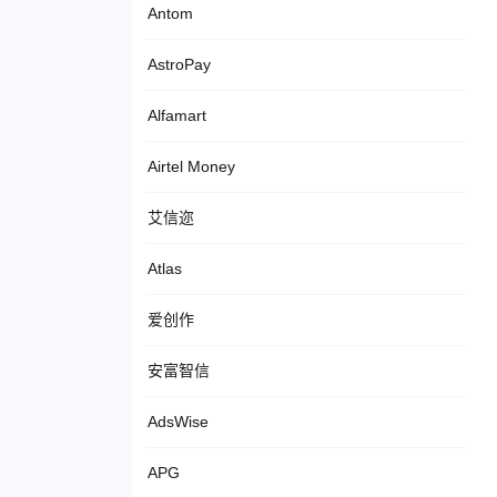
Antom
AstroPay
Alfamart
Airtel Money
艾信迩
Atlas
爱创作
安富智信
AdsWise
APG