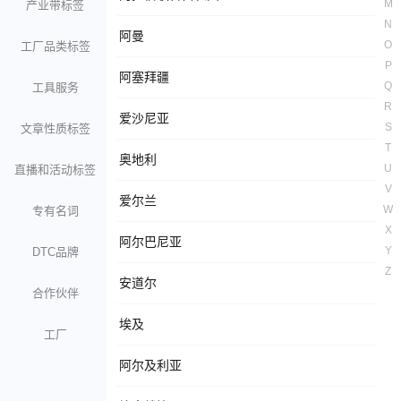
M
产业带标签
N
阿曼
O
工厂品类标签
P
阿塞拜疆
Q
工具服务
R
爱沙尼亚
S
文章性质标签
T
奥地利
U
直播和活动标签
V
爱尔兰
W
专有名词
X
阿尔巴尼亚
Y
DTC品牌
Z
安道尔
合作伙伴
埃及
工厂
阿尔及利亚