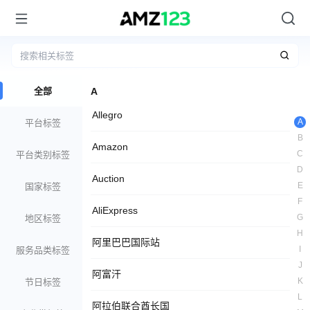
全部
A
Allegro
A
平台标签
B
Amazon
C
平台类别标签
D
Auction
E
国家标签
F
AliExpress
G
地区标签
H
阿里巴巴国际站
I
服务品类标签
J
阿富汗
K
节日标签
L
阿拉伯联合酋长国