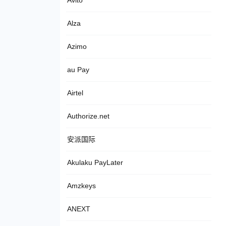
Avito
Alza
Azimo
au Pay
Airtel
Authorize.net
安派国际
Akulaku PayLater
Amzkeys
ANEXT