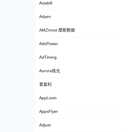
Asiabill
Adyen
AMZmost 摩斯数据
AdsPower
AdTiming
Aurora极光
爱盈利
AppLovin
AppsFlyer
Adjust