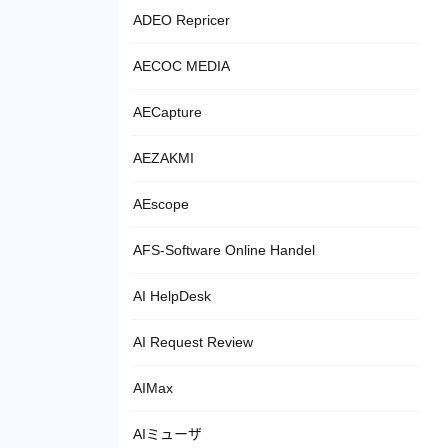
ADEO Repricer
AECOC MEDIA
AECapture
AEZAKMI
AEscope
AFS-Software Online Handel
AI HelpDesk
AI Request Review
AIMax
AIミューザ