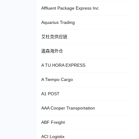
Affluent Package Express Inc
Aquarius Trading
艾杜克供应链
遨森海外仓
A TU HORA EXPRESS
A Tiempo Cargo
A1 POST
AAA Cooper Transportation
ABF Freight
ACI Logistix