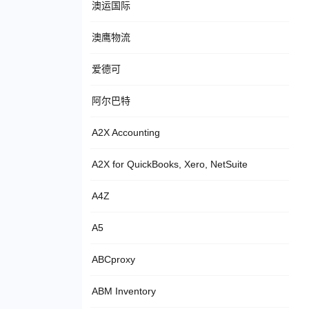
澳运国际
澳鹰物流
爱德可
阿尔巴特
A2X Accounting
A2X for QuickBooks, Xero, NetSuite
A4Z
A5
ABCproxy
ABM Inventory