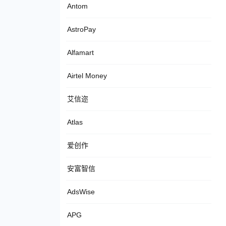
Antom
AstroPay
Alfamart
Airtel Money
艾信迩
Atlas
爱创作
安富智信
AdsWise
APG