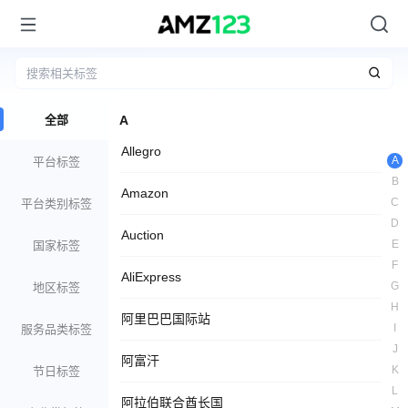
全部
A
Allegro
A
平台标签
B
Amazon
C
平台类别标签
D
Auction
E
国家标签
F
AliExpress
G
地区标签
H
阿里巴巴国际站
I
服务品类标签
J
阿富汗
K
节日标签
L
阿拉伯联合酋长国