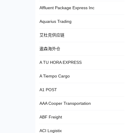
Affluent Package Express Inc
Aquarius Trading
艾杜克供应链
遨森海外仓
A TU HORA EXPRESS
A Tiempo Cargo
A1 POST
AAA Cooper Transportation
ABF Freight
ACI Logistix