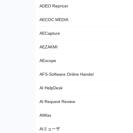
ADEO Repricer
AECOC MEDIA
AECapture
AEZAKMI
AEscope
AFS-Software Online Handel
AI HelpDesk
AI Request Review
AIMax
AIミューザ