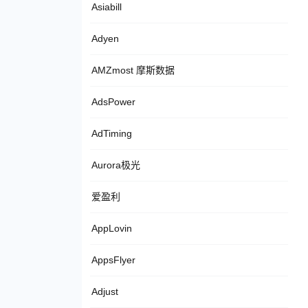
Asiabill
Adyen
AMZmost 摩斯数据
AdsPower
AdTiming
Aurora极光
爱盈利
AppLovin
AppsFlyer
Adjust