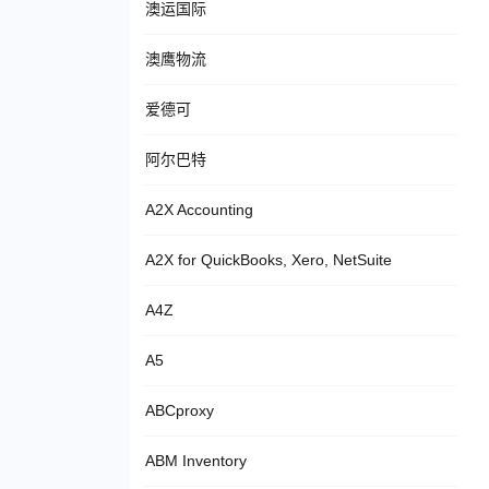
澳运国际
澳鹰物流
爱德可
阿尔巴特
A2X Accounting
A2X for QuickBooks, Xero, NetSuite
A4Z
A5
ABCproxy
ABM Inventory