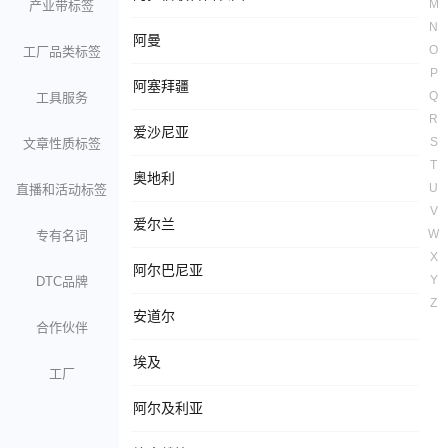
M
产业带标签
N
阿曼
O
工厂品类标签
P
阿塞拜疆
Q
工具服务
R
爱沙尼亚
S
文章性质标签
T
奥地利
U
直播和活动标签
V
爱尔兰
W
专有名词
X
阿尔巴尼亚
Y
DTC品牌
Z
安道尔
合作伙伴
埃及
工厂
阿尔及利亚