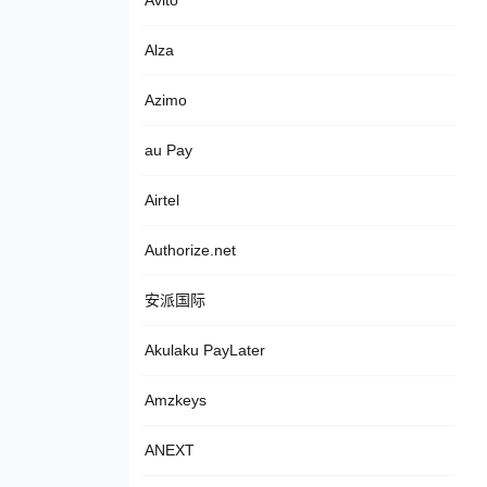
Avito
Alza
Azimo
au Pay
Airtel
Authorize.net
安派国际
Akulaku PayLater
Amzkeys
ANEXT