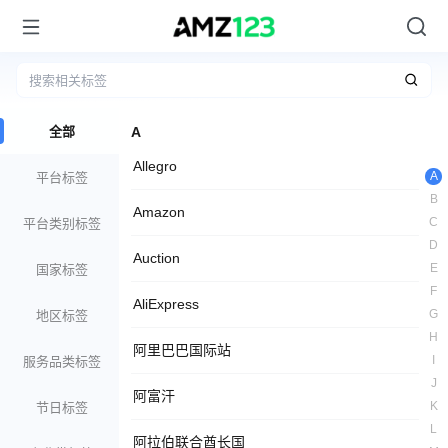
全部
A
Allegro
A
平台标签
B
Amazon
C
平台类别标签
D
Auction
E
国家标签
F
AliExpress
G
地区标签
H
阿里巴巴国际站
I
服务品类标签
J
阿富汗
K
节日标签
L
阿拉伯联合酋长国