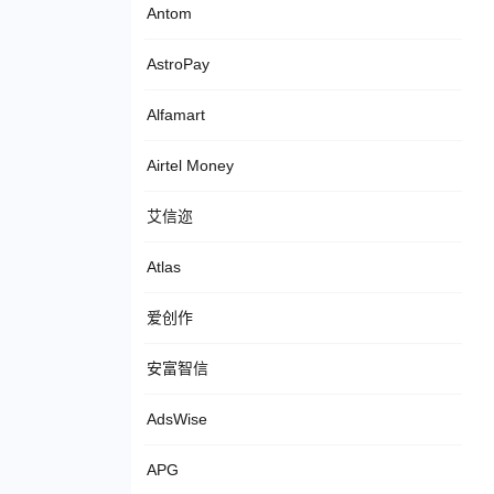
Antom
AstroPay
Alfamart
Airtel Money
艾信迩
Atlas
爱创作
安富智信
AdsWise
APG