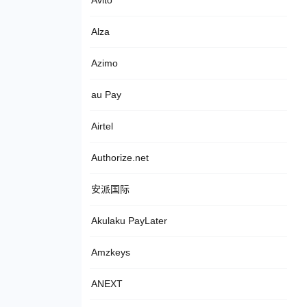
Avito
Alza
Azimo
au Pay
Airtel
Authorize.net
安派国际
Akulaku PayLater
Amzkeys
ANEXT