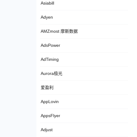
Asiabill
Adyen
AMZmost 摩斯数据
AdsPower
AdTiming
Aurora极光
爱盈利
AppLovin
AppsFlyer
Adjust