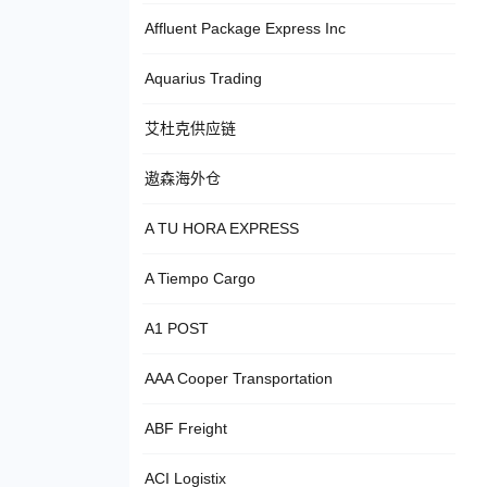
Affluent Package Express Inc
Aquarius Trading
艾杜克供应链
遨森海外仓
A TU HORA EXPRESS
A Tiempo Cargo
A1 POST
AAA Cooper Transportation
ABF Freight
ACI Logistix