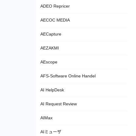
ADEO Repricer
AECOC MEDIA
AECapture
AEZAKMI
AEscope
AFS-Software Online Handel
AI HelpDesk
AI Request Review
AIMax
AIミューザ