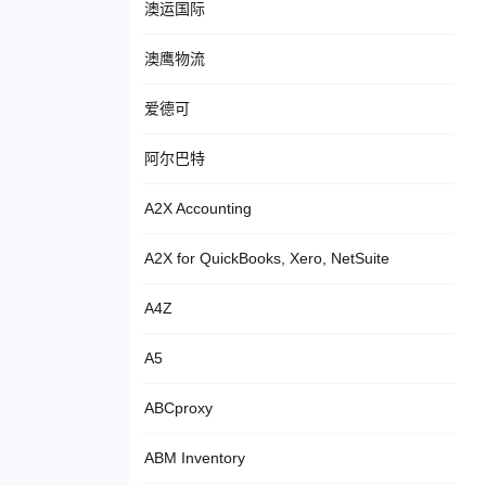
澳运国际
澳鹰物流
爱德可
阿尔巴特
A2X Accounting
A2X for QuickBooks, Xero, NetSuite
A4Z
A5
ABCproxy
ABM Inventory