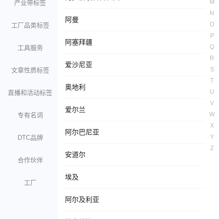
M
产业带标签
N
阿曼
O
工厂品类标签
P
阿塞拜疆
Q
工具服务
R
爱沙尼亚
S
文章性质标签
T
奥地利
U
直播和活动标签
V
爱尔兰
W
专有名词
X
阿尔巴尼亚
Y
DTC品牌
Z
安道尔
合作伙伴
埃及
工厂
阿尔及利亚