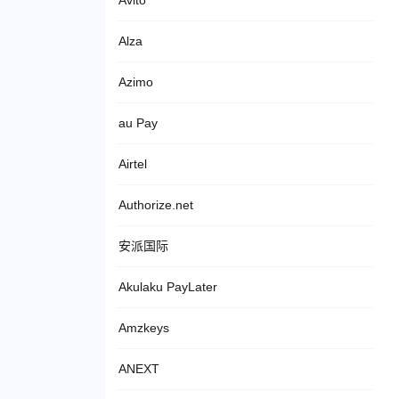
Avito
Alza
Azimo
au Pay
Airtel
Authorize.net
安派国际
Akulaku PayLater
Amzkeys
ANEXT