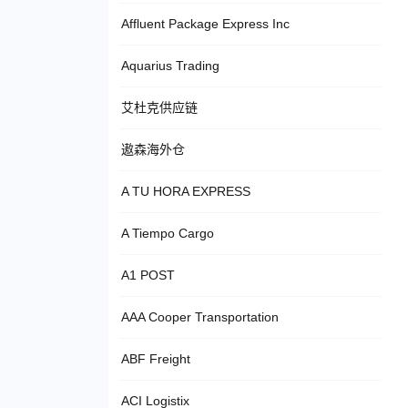
Affluent Package Express Inc
Aquarius Trading
艾杜克供应链
遨森海外仓
A TU HORA EXPRESS
A Tiempo Cargo
A1 POST
AAA Cooper Transportation
ABF Freight
ACI Logistix