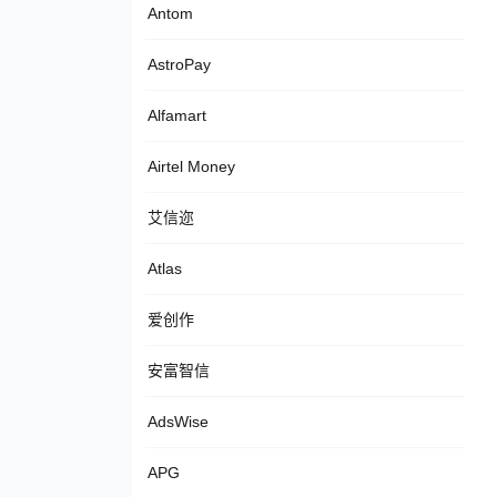
Antom
AstroPay
Alfamart
Airtel Money
艾信迩
Atlas
爱创作
安富智信
AdsWise
APG