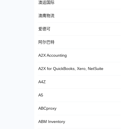
澳运国际
澳鹰物流
爱德可
阿尔巴特
A2X Accounting
A2X for QuickBooks, Xero, NetSuite
A4Z
A5
ABCproxy
ABM Inventory