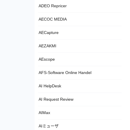
ADEO Repricer
AECOC MEDIA
AECapture
AEZAKMI
AEscope
AFS-Software Online Handel
AI HelpDesk
AI Request Review
AIMax
AIミューザ