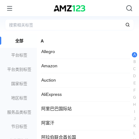
全部
A
Allegro
A
平台标签
B
Amazon
C
平台类别标签
D
Auction
E
国家标签
F
AliExpress
G
地区标签
H
阿里巴巴国际站
I
服务品类标签
J
阿富汗
K
节日标签
L
阿拉伯联合酋长国