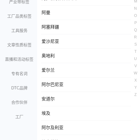
M
产业带标签
N
阿曼
O
工厂品类标签
P
阿塞拜疆
Q
工具服务
R
爱沙尼亚
S
文章性质标签
T
奥地利
U
直播和活动标签
V
爱尔兰
W
专有名词
X
阿尔巴尼亚
Y
DTC品牌
Z
安道尔
合作伙伴
埃及
工厂
阿尔及利亚