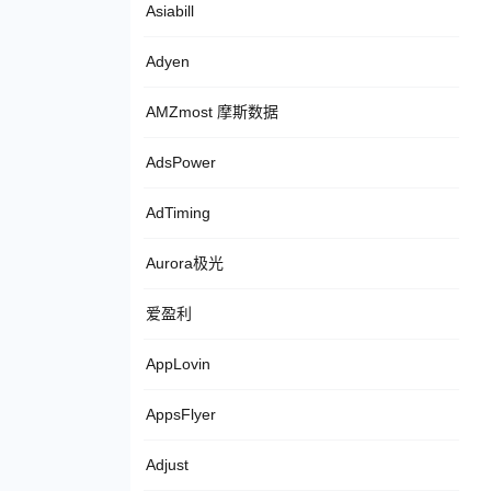
Asiabill
Adyen
AMZmost 摩斯数据
AdsPower
AdTiming
Aurora极光
爱盈利
AppLovin
AppsFlyer
Adjust