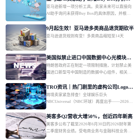
亚马逊新增一项分析工具。卖家未来可以直接向
能
AI助手询问未获得Buy Box的具体原因，并根据
分析结果调整商品运营策略。
9月起生效！亚马逊多类商品退货期砍半
亚马逊退货规则有变！多类商品缩短至14天
美国拟禁止进口中国数据中心光模块组
特朗普政府正在制定一项限制措施，计划禁止美
件
国进口新型号中国制造的数据中心组件，相关措
施可能在2026年底前公布。
TRO资讯｜热门剧里的虚构公司Logo竟
跨境卖家紧急排查！全球娱乐巨头
正在维权，速查
NBCUniversal（NBC环球）再度出手——2026年
8月5日，NBCUniversal Media, LLC通过GBC律所
在伊利诺伊州北区联邦法院发起TRO批量诉讼，
美客多Q2营收大增50%，创近四年新高
被告名单全部密封。这已是THE OFFICE今年第
美客多公布了截至2026年6月30日的2026财年第
39起TRO维权，核心武器正是注册多年的THE
二季度财务业绩。受电商业务与金融科技业务持
OFFICE图形/文本商标以及剧中虚构公司
续增长、生态体系用户黏性增强推动，美客多营