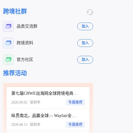
DUNDER MIFFLIN等衍生标识商标。换言之，只
收同比大幅增长50%。
要你的产品出现了THE OFFICE字样、Dunder
跨境社群
Mifflin标识或任何剧集衍生视觉元素，就可能被
精准锁定，面临账户冻结。
品类交流群
加入
跨境资料
加入
官方社区
加入
立即扫码咨询
立即扫码咨询
推荐活动
第七届CHWE出海网全球跨境电商展（深圳）秋季展
2026.09.02
深圳市
专属推荐
纵贯南北，品赢全球— Wayfair全品类招商城市巡回Workshop（深圳站）
2026.08.13
深圳市
专属推荐