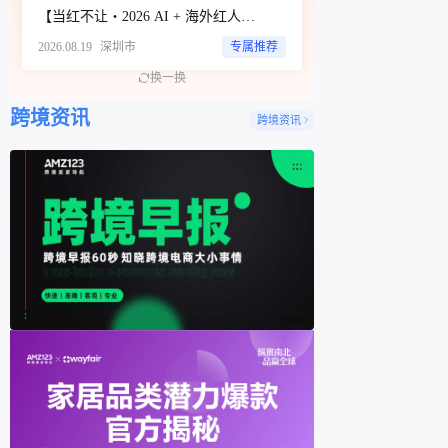
【当红不让・2026 AI + 海外红人营销大会暨 WotoHub 卖家大会】
2026.08.19
深圳市
专属推荐
换一换
跨境资讯
跨境资讯