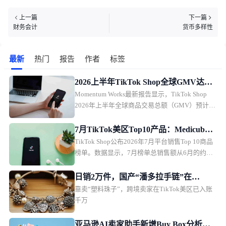
上一篇
下一篇
财务会计
货币多样性
最新
热门
报告
作者
标签
2026上半年TikTok Shop全球GMV达
Momentum Works最新报告显示，TikTok Shop
503亿美元
2026年上半年全球商品交易总额（GMV）预计达
到503亿美元，同比增长92%。2026年全年GMV
有望首次突破1000亿美元，达到1235亿美元。
7月TikTok美区Top10产品：Medicube
TikTok Shop公布2026年7月平台销售Top 10商品
面霜连续4月登顶
榜单。数据显示，7月榜单总销售额从6月的约
2580万美元下降至约1990万美元，medicube胶原
蛋白面霜连续第四个月位居榜首。
日销2万件，国产“潘多拉手链”在
靠卖“塑料珠子”，跨境卖家在TikTok美区已入账
TikTok美区爆单
千万
亚马逊AI卖家助手新增Buy Box分析功