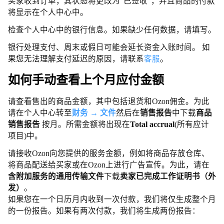
买家收到订单，其状态将更改为“已签收”，并且商品的付款
将显示在个人中心中。
检查个人中心中的银行信息。如果缺少任何数据，请填写。
银行处理支付、周末或假日可能会延长资金入账时间。 如
果您无法理解支付延迟的原因，请联系
客服
。
如何手动查看上个月应付金额
请查看售出的商品金额，其中包括退货和Ozon佣金。为此
请在个人中心转至
财务
→
文件
然后在
销售报告
中下载
商品
销售报告
按月。所需金额将出现在
Total accrual
(所有应计
项目)中。
请接收Ozon向您提供的服务金额，例如将商品存放仓库、
将商品配送给买家或在Ozon上进行广告宣传。为此，请在
含附加服务的通用传输文件
下载
卖家已完成工作证明书（外
发）
。
如果您在一个日历月内收到一次付款，我们将仅生成整个月
的一份报告。如果有两次付款，我们将生成两份报告：